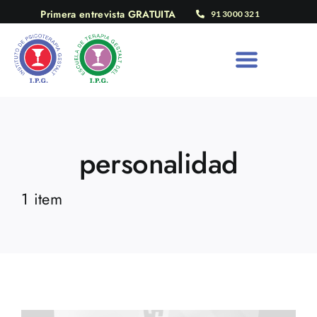
Saltar
Primera entrevista GRATUITA
91 3000 321
al
contenido
personalidad
1 item