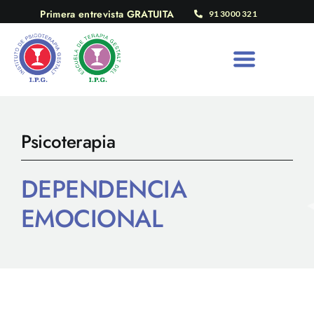
Saltar
Primera entrevista GRATUITA
91 3000 321
al
contenido
Psicoterapia
DEPENDENCIA
EMOCIONAL