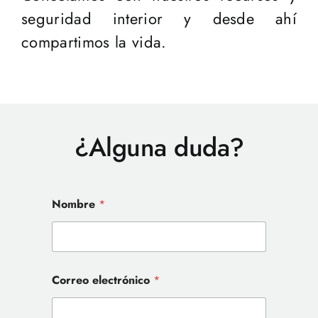
seguridad interior y desde ahí
compartimos la vida.
¿Alguna duda?
o
T
Nombre
*
N
e
o
l
m
é
b
f
r
o
e
n
Correo electrónico
*
A
o
s
C
u
o