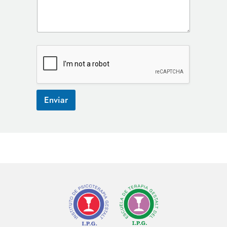
s
+
1
Enviar