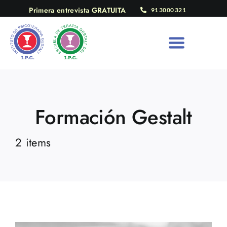
Saltar
Primera entrevista GRATUITA
91 3000 321
al
contenido
Formación Gestalt
2 items