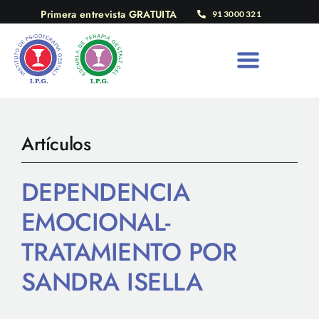
Saltar
Primera entrevista GRATUITA
91 3000 321
al
contenido
Artículos
DEPENDENCIA
EMOCIONAL-
TRATAMIENTO POR
SANDRA ISELLA