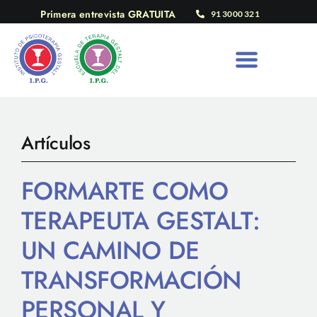
Saltar
Primera entrevista GRATUITA
91 3000 321
al
contenido
Artículos
FORMARTE COMO
TERAPEUTA GESTALT:
UN CAMINO DE
TRANSFORMACIÓN
PERSONAL Y