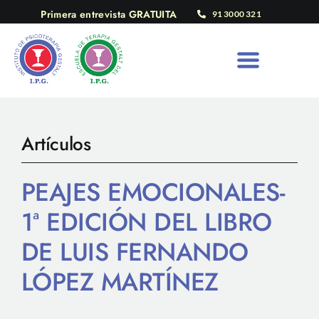
Saltar
Primera entrevista GRATUITA
91 3000 321
al
contenido
Artículos
PEAJES EMOCIONALES-
1ª EDICIÓN DEL LIBRO
DE LUIS FERNANDO
LÓPEZ MARTÍNEZ