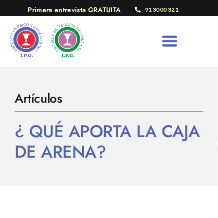
Saltar
Primera entrevista GRATUITA
91 3000 321
al
contenido
Artículos
¿ QUÉ APORTA LA CAJA
DE ARENA?