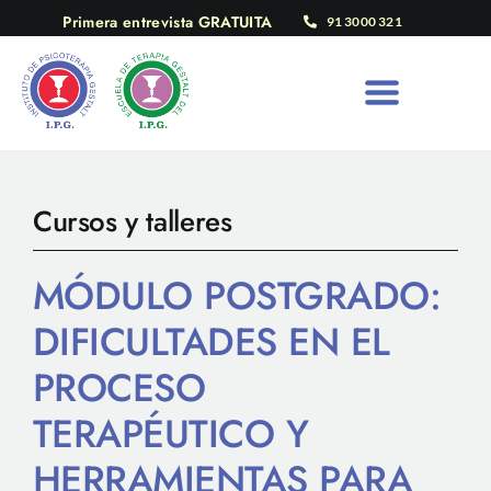
Saltar
Primera entrevista GRATUITA
91 3000 321
al
contenido
Cursos y talleres
MÓDULO POSTGRADO:
DIFICULTADES EN EL
PROCESO
TERAPÉUTICO Y
HERRAMIENTAS PARA