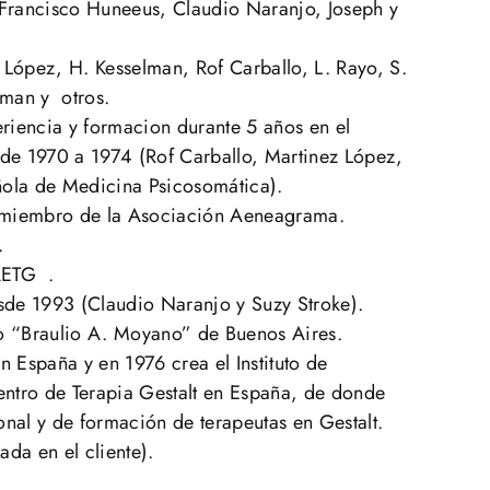
 Francisco Huneeus, Claudio Naranjo, Joseph y
z López, H. Kesselman, Rof Carballo, L. Rayo, S.
rman y otros.
iencia y formacion durante 5 años en el
sde 1970 a 1974 (Rof Carballo, Martinez López,
añola de Medicina Psicosomática).
miembro de la Asociación Aeneagrama.
.
 AETG .
sde 1993 (Claudio Naranjo y Suzy Stroke).
ico “Braulio A. Moyano” de Buenos Aires.
en España y en 1976 crea el Instituto de
entro de Terapia Gestalt en España, de donde
onal y de formación de terapeutas en Gestalt.
ada en el cliente).