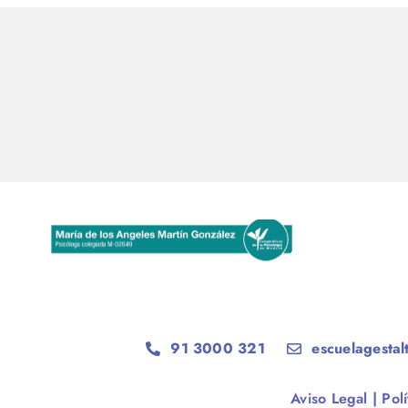
91 3000 321
escuelagestal
Aviso Legal
|
Pol