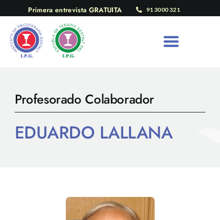
Saltar
Primera entrevista GRATUITA
91 3000 321
al
contenido
Profesorado Colaborador
EDUARDO LALLANA