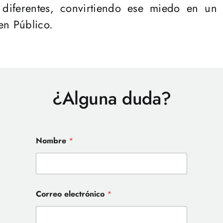
 diferentes, convirtiendo ese miedo en un
en Público.
¿Alguna duda?
e
Nombre
*
l
e
c
t
r
ó
Correo electrónico
*
n
i
c