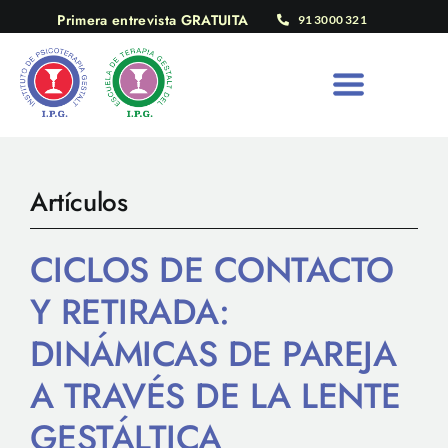
Saltar
Primera entrevista GRATUITA
91 3000 321
al
contenido
Artículos
CICLOS DE CONTACTO
Y RETIRADA:
DINÁMICAS DE PAREJA
A TRAVÉS DE LA LENTE
GESTÁLTICA