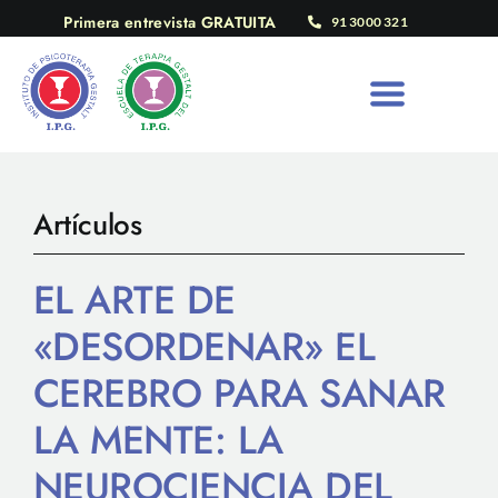
Saltar
Primera entrevista GRATUITA
91 3000 321
al
contenido
Artículos
EL ARTE DE
«DESORDENAR» EL
CEREBRO PARA SANAR
LA MENTE: LA
NEUROCIENCIA DEL