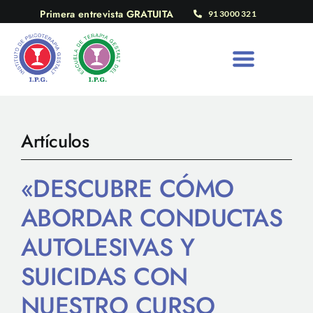
Saltar
Primera entrevista GRATUITA
91 3000 321
al
contenido
Artículos
«DESCUBRE CÓMO
ABORDAR CONDUCTAS
AUTOLESIVAS Y
SUICIDAS CON
NUESTRO CURSO