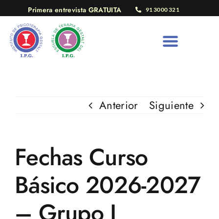
Saltar
Primera entrevista GRATUITA
91 3000 321
al
contenido
Anterior
Siguiente
Fechas Curso
Básico 2026-2027
– Grupo I